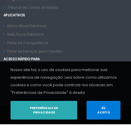
Tribunal de Contas do Estado
APLICATIVOS
Diário Oficial Eletrônico
Nota Fiscal Eletrônica
Portal da Transparência
Portal de Serviços para Cidadão
ACESSO RÁPIDO PARA
Nosso site faz o uso de cookies para melhorar sua
Contas Públicas
experiência de navegação. Leia sobre como utilizamos
Informações da COVID-19
cookies e como você pode controlá-los clicando em
SGM
"Preferências de Privacidade" à direita.
Mapa do Site
PREFERÊNCIAS DE
EU
PRIVACIDADE
ACEITO
Copyright © ZC Sistemas 2013-2026. Todos os Direitos Reservados.