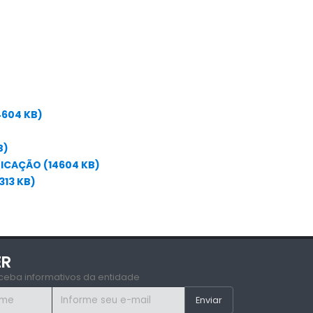
4604 KB)
B)
ICAÇÃO (14604 KB)
13 KB)
ER
ceba informativos da entidade