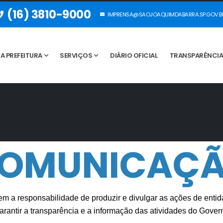
(16) 3810-9000
IMPRENSA@SAOJOAQUIMDABARRA.SP.GOV.B
A PREFEITURA
SERVIÇOS
DIÁRIO OFICIAL
TRANSPARÊNCI
OMUNICAÇ
em a responsabilidade de produzir e divulgar as ações de enti
é garantir a transparência e a informação das atividades do Gover