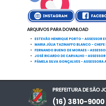
ARQUIVOS PARA DOWNLOAD
ESTEVÃO HENRIQUE PORTO - ASSESSOR E
MARIA JÚLIA TAZINAFFO BLANCO - CHEF
FERNANDO BUENO DE MORAES - ASSESSO
JOSÉ RICARDO DE CARVALHO - ASSESSO
PÂMELA SILVA GONÇALVES - ASSESSORA
PREFEITURA DE SÃO 
(16) 3810-9000