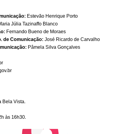
omunicação:
Estevão Henrique Porto
Maria Júlia Tazinaffo Blanco
ão:
Fernando Bueno de Moraes
. de Comunicação:
José Ricardo de Carvalho
omunicação:
Pâmela Silva Gonçalves
br
ov.br
 Bela Vista.
2h às 16h30.