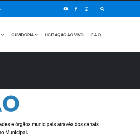
R
A
OUVIDORIA
LICITAÇÃO AO VIVO
F.A.Q
ÃO
dades e órgãos municipais através dos canais
no Municipal.