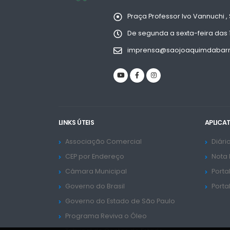
Praça Professor Ivo Vannuchi , 
De segunda a sexta-feira das 
imprensa@saojoaquimdabarra
LINKS ÚTEIS
APLICA
Associação Comercial
Diário
CEP por Endereço
Nota 
Câmara Municipal
Porta
Governo do Brasil
Porta
Governo do Estado de São Paulo
Programa Reviva o Óleo