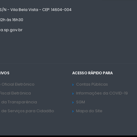
S/N - Vila Bela Vista - CEP: 14604-004
12h às 16h30
.sp.gov.br
TIVOS
ACESSO RÁPIDO PARA
 Oficial Eletrônico
Contas Públicas
Fiscal Eletrônica
Informações da COVID-19
l da Transparência
SGM
l de Serviços para Cidadão
Mapa do Site