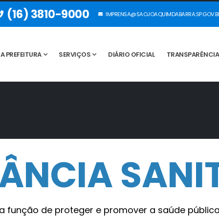
(16) 3810-9000
IMPRENSA@SAOJOAQUIMDABARRA.SP.GOV.B
A PREFEITURA
SERVIÇOS
DIÁRIO OFICIAL
TRANSPARÊNCI
LÂNCIA SANI
 função de proteger e promover a saúde pública,