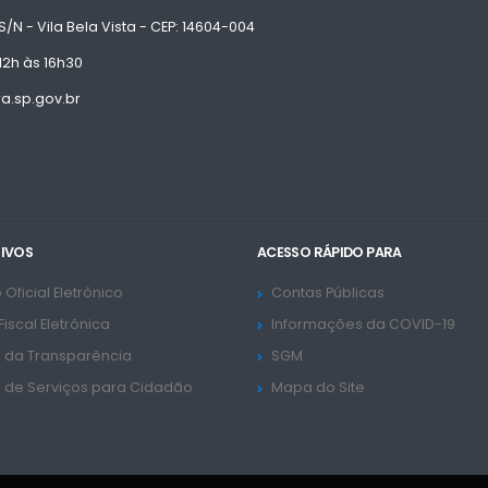
S/N - Vila Bela Vista - CEP: 14604-004
12h às 16h30
.sp.gov.br
TIVOS
ACESSO RÁPIDO PARA
 Oficial Eletrônico
Contas Públicas
Fiscal Eletrônica
Informações da COVID-19
l da Transparência
SGM
l de Serviços para Cidadão
Mapa do Site