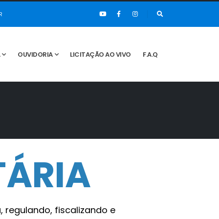
R
A
OUVIDORIA
LICITAÇÃO AO VIVO
F.A.Q
TÁRIA
 regulando, fiscalizando e