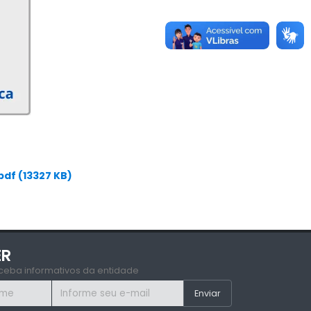
df (13327 KB)
ER
ceba informativos da entidade