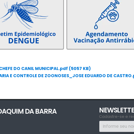
CHEFE DO CANIL MUNICIPAL.pdf (5057 KB)
TARIA E CONTROLE DE ZOONOSES_JOSE EDUARDO DE CASTRO.p
NEWSLETT
JOAQUIM DA BARRA
Cadastre-se e re