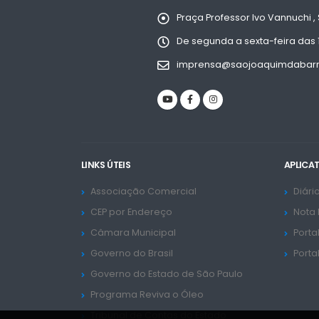
Praça Professor Ivo Vannuchi , 
De segunda a sexta-feira das 
imprensa@saojoaquimdabarra
LINKS ÚTEIS
APLICA
Associação Comercial
Diário
CEP por Endereço
Nota 
Câmara Municipal
Porta
Governo do Brasil
Porta
Governo do Estado de São Paulo
Programa Reviva o Óleo
Tribunal de Contas do Estado