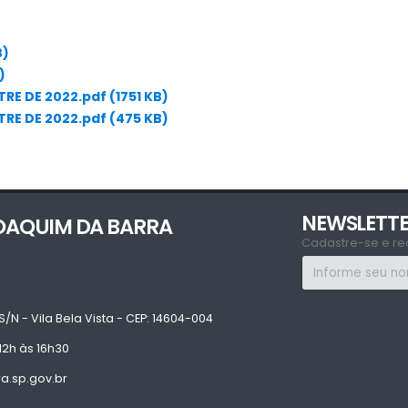
B)
)
RE DE 2022.pdf (1751 KB)
RE DE 2022.pdf (475 KB)
NEWSLETT
JOAQUIM DA BARRA
Cadastre-se e re
S/N - Vila Bela Vista - CEP: 14604-004
12h às 16h30
.sp.gov.br