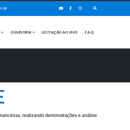
V.BR
A
OUVIDORIA
LICITAÇÃO AO VIVO
F.A.Q
E
financeiras, realizando demonstrações e análise