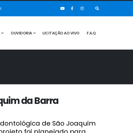
R
A
OUVIDORIA
LICITAÇÃO AO VIVO
F.A.Q
quim da Barra
Odontológica de São Joaquim
rojeto foi planejado para