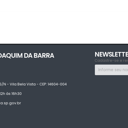
NEWSLETT
JOAQUIM DA BARRA
Cadastre-se e re
S/N - Vila Bela Vista - CEP: 14604-004
12h às 16h30
.sp.gov.br