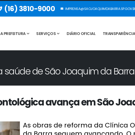
(16) 3810-9000
IMPRENSA@SAOJOAQUIMDABARRA.SP.GOV.B
A PREFEITURA
SERVIÇOS
DIÁRIO OFICIAL
TRANSPARÊNCI
a a saúde de São Joaquim da Barra
ontológica avança em São Joa
As obras de reforma da Clínica 
da Barra seguem avançando. O p