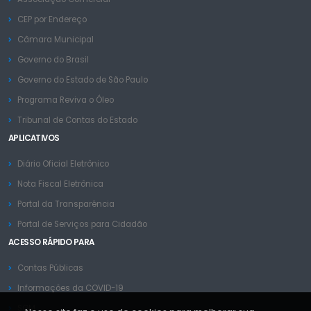
CEP por Endereço
Câmara Municipal
Governo do Brasil
Governo do Estado de São Paulo
Programa Reviva o Óleo
Tribunal de Contas do Estado
APLICATIVOS
Diário Oficial Eletrônico
Nota Fiscal Eletrônica
Portal da Transparência
Portal de Serviços para Cidadão
ACESSO RÁPIDO PARA
Contas Públicas
Informações da COVID-19
SGM