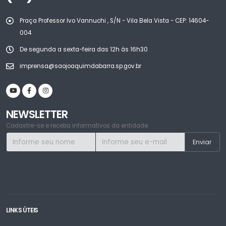
Praça Professor Ivo Vannuchi , S/N - Vila Bela Vista - CEP: 14604-
004
De segunda a sexta-feira das 12h às 16h30
imprensa@saojoaquimdabarra.sp.gov.br
NEWSLETTER
Cadastre-se e receba informativos da entidade
LINKS ÚTEIS