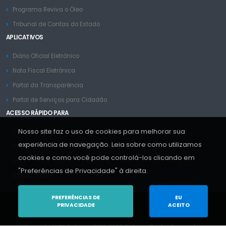
Programa Reviva o Óleo
Tribunal de Contas do Estado
APLICATIVOS
Diário Oficial Eletrônico
Nota Fiscal Eletrônica
Portal da Transparência
Portal de Serviços para Cidadão
ACESSO RÁPIDO PARA
Nosso site faz o uso de cookies para melhorar sua
Contas Públicas
experiência de navegação. Leia sobre como utilizamos
Informações da COVID-19
cookies e como você pode controlá-los clicando em
SGM
"Preferências de Privacidade" à direita.
Mapa do Site
PREFERÊNCIAS DE
EU
PRIVACIDADE
ACEITO