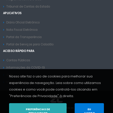
Tribunal de Contas do Estado
APLICATIVOS
Diário Oficial Eletrônico
Nota Fiscal Eletrônica
Portal da Transparência
Portal de Serviços para Cidadão
ACESSO RÁPIDO PARA
Contas Públicas
Informações da COVID-19
SGM
Nosso site faz o uso de cookies para melhorar sua
Mapa do Site
experiência de navegação. Leia sobre como utilizamos
cookies e como você pode controlá-los clicando em
"Preferências de Privacidade" à direita.
Copyright © ZC Sistemas 2013-2026. Todos os Direitos Reservados.
PREFERÊNCIAS DE
EU