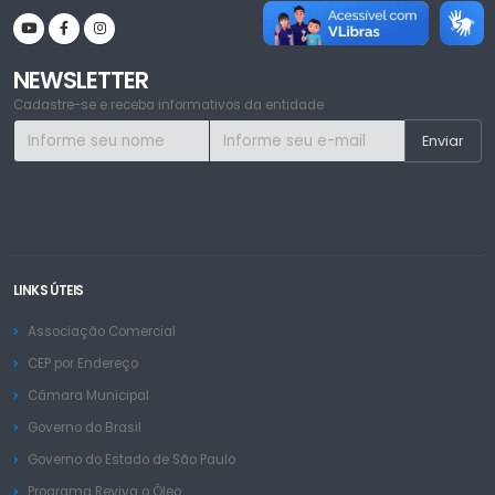
NEWSLETTER
Cadastre-se e receba informativos da entidade
LINKS ÚTEIS
Associação Comercial
CEP por Endereço
Câmara Municipal
Governo do Brasil
Governo do Estado de São Paulo
Programa Reviva o Óleo