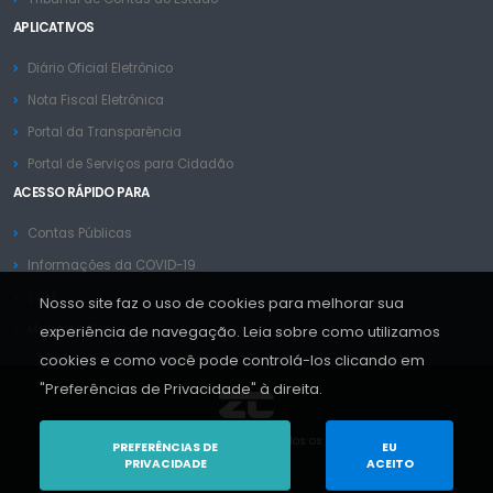
APLICATIVOS
Diário Oficial Eletrônico
Nota Fiscal Eletrônica
Portal da Transparência
Portal de Serviços para Cidadão
ACESSO RÁPIDO PARA
Contas Públicas
Informações da COVID-19
SGM
Nosso site faz o uso de cookies para melhorar sua
Mapa do Site
experiência de navegação. Leia sobre como utilizamos
cookies e como você pode controlá-los clicando em
"Preferências de Privacidade" à direita.
Copyright © ZC Sistemas 2013-2026. Todos os Direitos Reservados.
PREFERÊNCIAS DE
EU
PRIVACIDADE
ACEITO