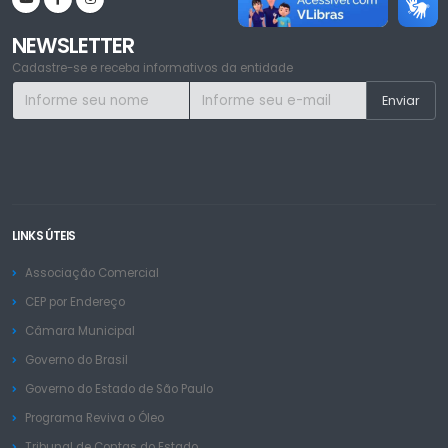
NEWSLETTER
Cadastre-se e receba informativos da entidade
LINKS ÚTEIS
Associação Comercial
CEP por Endereço
Câmara Municipal
Governo do Brasil
Governo do Estado de São Paulo
Programa Reviva o Óleo
Tribunal de Contas do Estado