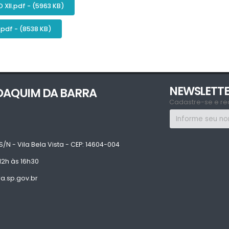
XII.pdf - (5963 KB)
pdf - (8538 KB)
NEWSLETT
JOAQUIM DA BARRA
Cadastre-se e re
S/N - Vila Bela Vista - CEP: 14604-004
12h às 16h30
.sp.gov.br