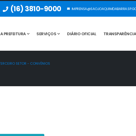
(16) 3810-9000
IMPRENSA@SAOJOAQUIMDABARRA.SP.GO
A PREFEITURA
SERVIÇOS
DIÁRIO OFICIAL
TRANSPARÊNCI
ERCEIRO SETOR - CONVÊNIOS