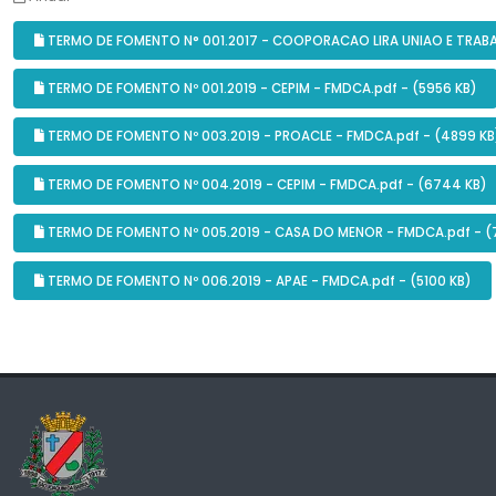
TERMO DE FOMENTO N° 001.2017 - COOPORACAO LIRA UNIAO E TRABA
TERMO DE FOMENTO Nº 001.2019 - CEPIM - FMDCA.pdf - (5956 KB)
TERMO DE FOMENTO Nº 003.2019 - PROACLE - FMDCA.pdf - (4899 KB
TERMO DE FOMENTO Nº 004.2019 - CEPIM - FMDCA.pdf - (6744 KB)
TERMO DE FOMENTO Nº 005.2019 - CASA DO MENOR - FMDCA.pdf - (
TERMO DE FOMENTO Nº 006.2019 - APAE - FMDCA.pdf - (5100 KB)