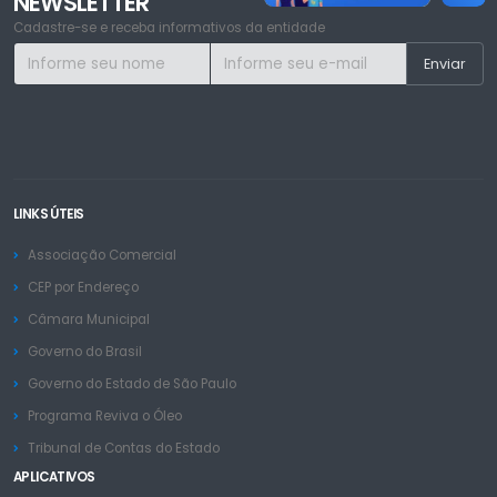
NEWSLETTER
Cadastre-se e receba informativos da entidade
LINKS ÚTEIS
Associação Comercial
CEP por Endereço
Câmara Municipal
Governo do Brasil
Governo do Estado de São Paulo
Programa Reviva o Óleo
Tribunal de Contas do Estado
APLICATIVOS