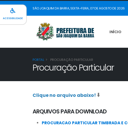
SÃO JOAQUIM DA BARRA, SEXTA-FEIRA, 07 DE AGOSTO DE 2026
ACESSIBILIDADE
INÍCIO
PORTAL
PROCURAÇÃO PARTICULAR
Procuração Particular
⬇️
Clique no arquivo abaixo!
ARQUIVOS PARA DOWNLOAD
PROCURACAO PARTICULAR TIMBRADA E CO