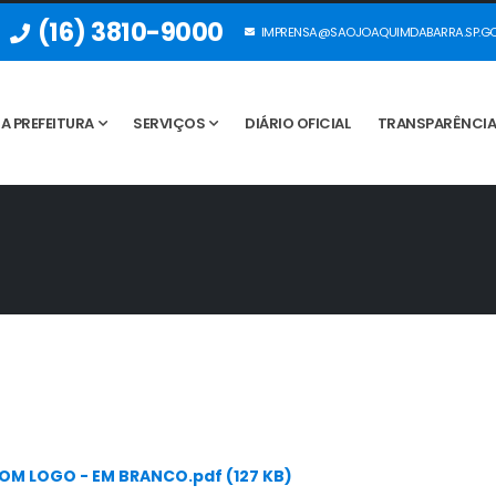
(16) 3810-9000
IMPRENSA@SAOJOAQUIMDABARRA.SP.GO
A PREFEITURA
SERVIÇOS
DIÁRIO OFICIAL
TRANSPARÊNCI
M LOGO - EM BRANCO.pdf (127 KB)