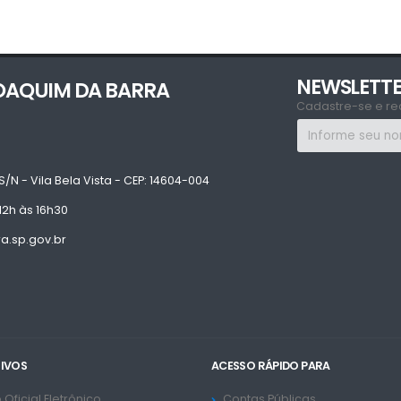
NEWSLETT
JOAQUIM DA BARRA
Cadastre-se e re
S/N - Vila Bela Vista - CEP: 14604-004
12h às 16h30
.sp.gov.br
TIVOS
ACESSO RÁPIDO PARA
 Oficial Eletrônico
Contas Públicas