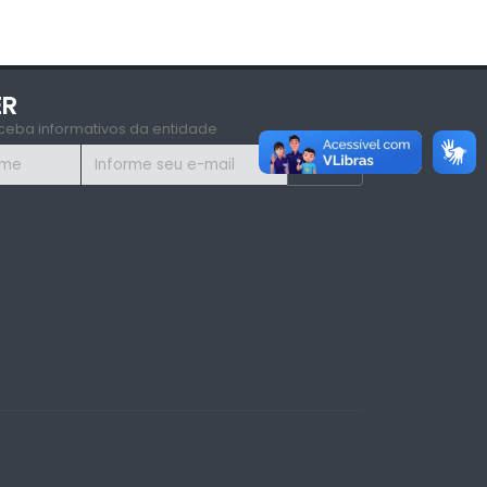
ER
ceba informativos da entidade