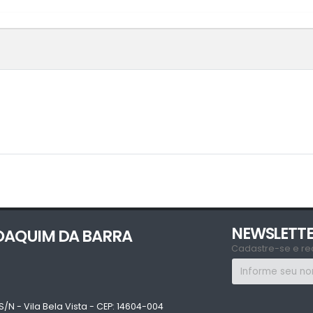
NEWSLETT
JOAQUIM DA BARRA
Cadastre-se e re
S/N - Vila Bela Vista - CEP: 14604-004