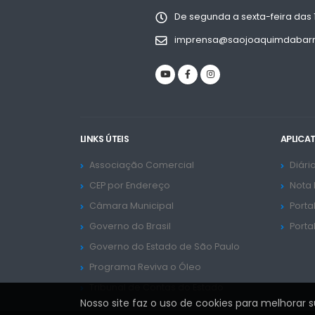
De segunda a sexta-feira das 
imprensa@saojoaquimdabarra
LINKS ÚTEIS
APLICA
Associação Comercial
Diário
CEP por Endereço
Nota 
Câmara Municipal
Porta
Governo do Brasil
Porta
Governo do Estado de São Paulo
Programa Reviva o Óleo
Tribunal de Contas do Estado
Nosso site faz o uso de cookies para melhorar 