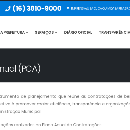
(16) 3810-9000
IMPRENSA@SAOJOAQUIMDABARRA.SP.G
A PREFEITURA
SERVIÇOS
DIÁRIO OFICIAL
TRANSPARÊNCI
nual (PCA)
trumento de planejamento que reúne as contratações de bens,
bjetivo é promover maior eficiência, transparência e organizaçã
istração Municipal.
izações realizadas no Plano Anual de Contratações.