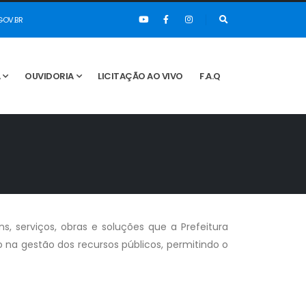
OV.BR
A
OUVIDORIA
LICITAÇÃO AO VIVO
F.A.Q
 serviços, obras e soluções que a Prefeitura
o na gestão dos recursos públicos, permitindo o