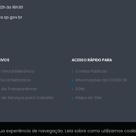
12h às 16h30
.sp.gov.br
TIVOS
ACESSO RÁPIDO PARA
 Oficial Eletrônico
Contas Públicas
Fiscal Eletrônica
Informações da COVID-19
l da Transparência
SGM
l de Serviços para Cidadão
Mapa do Site
sua experiência de navegação. Leia sobre como utilizamos cooki