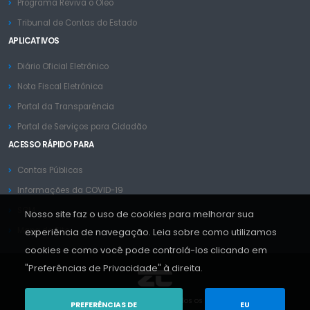
Programa Reviva o Óleo
Tribunal de Contas do Estado
APLICATIVOS
Diário Oficial Eletrônico
Nota Fiscal Eletrônica
Portal da Transparência
Portal de Serviços para Cidadão
ACESSO RÁPIDO PARA
Contas Públicas
Informações da COVID-19
SGM
Nosso site faz o uso de cookies para melhorar sua
Mapa do Site
experiência de navegação. Leia sobre como utilizamos
cookies e como você pode controlá-los clicando em
"Preferências de Privacidade" à direita.
Copyright © ZC Sistemas 2013-2026. Todos os Direitos Reservados.
PREFERÊNCIAS DE
EU